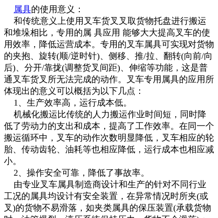
属具
的使用意义：
和传统意义上使用叉车货叉叉取货物托盘进行搬运
和堆垛相比，专用的属 具应用 能够大大提高叉车的使
用效率，降低运营成本。专用的叉车属具可实现对货物
的夹抱、旋转(顺/逆时针)、侧移、推/拉、翻转(向前/向
后)、分开/靠拢(调整货叉间距)、伸缩等功能，这是普
通叉车货叉所无法完成的动作。叉车专用属具的应用所
体现出的意义可以概括为以下几点：
1、生产效率高，运行成本低。
机械化搬运比传统的人力搬运作业时间短，同时降
低了劳动力的支出和成本，提高了工作效率。在同一个
搬运循环中，叉车的动作次数明显降低，叉车相应的轮
胎、传动齿轮、油耗等也相应降低，运行成本也相应减
小。
2、操作安全可靠，降低了事故率。
由专业叉车属具制造商设计和生产的针对不同行业
工况的属具均设计有安全装置，在异常情况时所夹(或
叉)的货物不易滑落，如夹类属具的保压装置(承载货物