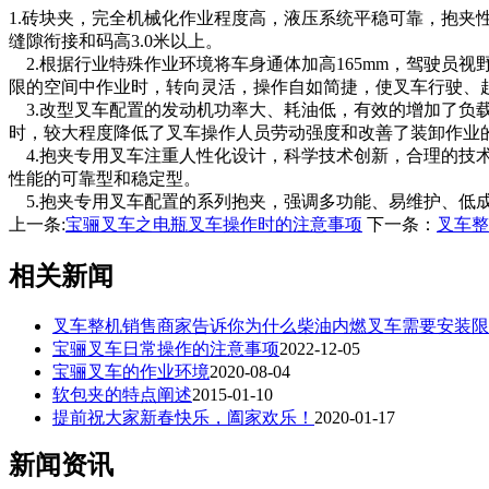
1.砖块夹，完全机械化作业程度高，液压系统平稳可靠，抱
缝隙衔接和码高3.0米以上。
2.根据行业特殊作业环境将车身通体加高165mm，驾驶员
限的空间中作业时，转向灵活，操作自如简捷，使叉车行驶、
3.改型叉车配置的发动机功率大、耗油低，有效的增加了负
时，较大程度降低了叉车操作人员劳动强度和改善了装卸作业的
4.抱夹专用叉车注重人性化设计，科学技术创新，合理的技
性能的可靠型和稳定型。
5.抱夹专用叉车配置的系列抱夹，强调多功能、易维护、低
上一条:
宝骊叉车之电瓶叉车操作时的注意事项
下一条：
叉车整
相关新闻
叉车整机销售商家告诉你为什么柴油内燃叉车需要安装限
宝骊叉车日常操作的注意事项
2022-12-05
宝骊叉车的作业环境
2020-08-04
软包夹的特点阐述
2015-01-10
提前祝大家新春快乐，阖家欢乐！
2020-01-17
新闻资讯