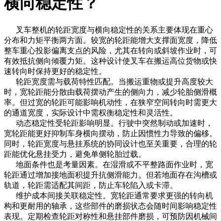
横向稳定性？
叉车整机的轮距宽度与横向稳定性的关系主要体现在重心
分布和力矩平衡两方面。较宽的轮距能增大支撑面宽度，降低
整车重心投影偏离支点的风险，尤其在转向或斜坡作业时，可
有效抵抗侧向倾覆力矩。这种设计使叉车在搬运高位货物或快
速转向时保持更好的稳定性。
轮距宽度需与载荷特性匹配。当搬运重物或提升高度较大
时，宽轮距能分散由载荷摆动产生的侧向力，减少轮胎侧滑概
率。但过宽的轮距可能影响机动性，在狭窄空间转向时需更大
的通道宽度，实际设计中需权衡稳定性和灵活性。
动态稳定性受轮距影响明显。行驶中突然制动或加速时，
宽轮距能更好抑制车身横向摆动，防止因惯性力导致的偏移。
同时，轮距宽度与悬挂系统的协同设计也至关重要，合理的轮
距能优化悬挂受力，避免单侧轮胎过载。
地面条件也是考量因素。在湿滑或不平整路面作业时，宽
轮距通过增加接地面积提升抗侧滑能力。但若地面存在沟槽或
轨道，轮距需适配其间距，防止车轮陷入或卡滞。
维护成本间接关联稳定性。宽轮距通常要求更强的转向机
构和更耐用的轴承，这些部件的磨损状态会随时间影响稳定性
表现。定期检查轮距对称性和悬挂部件磨损，可预防因机械间