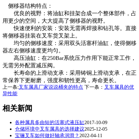
侧移器结构特点：
优良的视野：将油缸和挂架合成一个整体部件，占
用更少的空间，大大提高了侧移器的视野。
快速便利的安装：安装无需再焊接和钻孔等。直接
将侧移器挂装在叉车货叉架上。
均匀的侧移速度：采用双头活塞杆油缸，使得侧移
器左右侧移速度更均匀。
高压油缸：在250Bar系统压力作用下能正常工作，
无需另外配置减压阀。
长寿命的上滑动支承：采用铸铜上滑动支承，在正
常保养下更耐磨，强度和韧性更高，寿命更长。
上一条:
叉车属具厂家说说桶夹的特点
下一条：
叉车属具的优
异性能
相关新闻
各种属具多由短的活塞式液压缸
2017-10-09
仓储环境中叉车属具的选择建议
2025-12-05
宝骊叉车如何做好轴承润滑？
2022-04-11