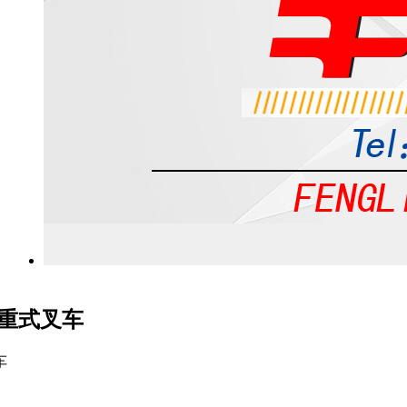
衡重式叉车
车