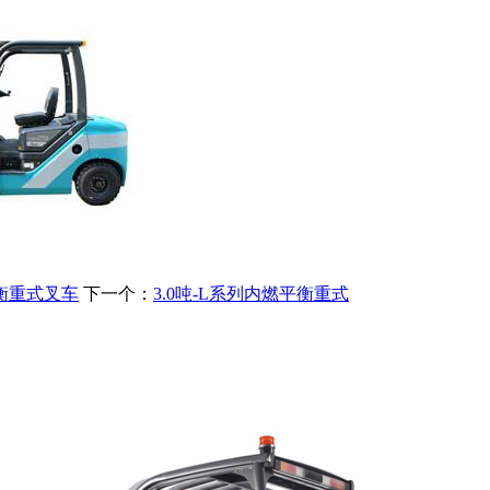
平衡重式叉车
下一个：
3.0吨-L系列内燃平衡重式