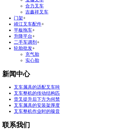
合力叉车
吉鑫祥叉车
门架
+
靖江叉车配件
+
平板拖车
+
升降平台
+
二手车调剂
+
轮胎批发
+
充气胎
实心胎
新闻中心
叉车属具的适配叉车吨
叉车整机的传动结构匹
货叉提升后下方为何禁
叉车属具的安装架厚度
叉车整机作业时的噪音
联系我们