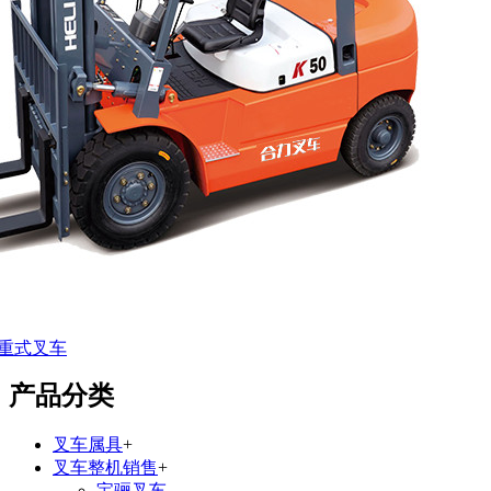
衡重式叉车
产品分类
叉车属具
+
叉车整机销售
+
宝骊叉车