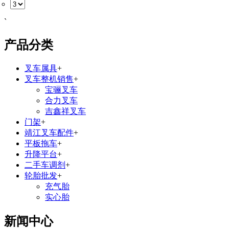
`
产品分类
叉车属具
+
叉车整机销售
+
宝骊叉车
合力叉车
吉鑫祥叉车
门架
+
靖江叉车配件
+
平板拖车
+
升降平台
+
二手车调剂
+
轮胎批发
+
充气胎
实心胎
新闻中心