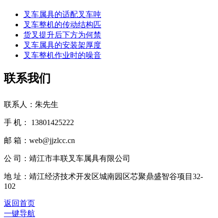
叉车属具的适配叉车吨
叉车整机的传动结构匹
货叉提升后下方为何禁
叉车属具的安装架厚度
叉车整机作业时的噪音
联系我们
联系人：朱先生
手 机： 13801425222
邮 箱：web@jjzlcc.cn
公 司：靖江市丰联叉车属具有限公司
地 址：靖江经济技术开发区城南园区芯聚鼎盛智谷项目32-
102
返回首页
一键导航