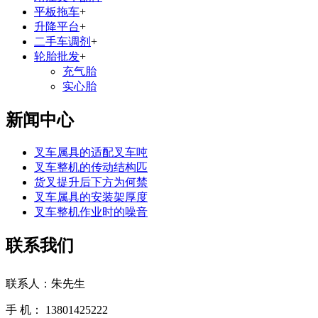
平板拖车
+
升降平台
+
二手车调剂
+
轮胎批发
+
充气胎
实心胎
新闻中心
叉车属具的适配叉车吨
叉车整机的传动结构匹
货叉提升后下方为何禁
叉车属具的安装架厚度
叉车整机作业时的噪音
联系我们
联系人：朱先生
手 机： 13801425222