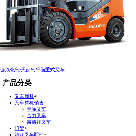
油/汽油/液化气/天然气平衡重式叉车
产品分类
叉车属具
+
叉车整机销售
+
宝骊叉车
合力叉车
吉鑫祥叉车
门架
+
靖江叉车配件
+