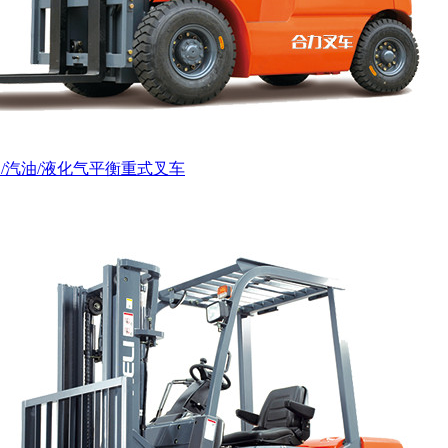
吨柴油/汽油/液化气平衡重式叉车