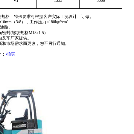
VI
1535
5000
常用规格，特殊要求可根据客户实际工况设计、订做。
m（3/8），工作压力≤180kgf/cm³
加油路。
封(螺纹规格M18x1.5）
由叉车厂家提供。
新和市场需求而更改，恕不另行通知。
个：
桶夹